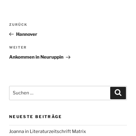
Beitragsnavigation
Vorheriger
ZURÜCK
Beitrag
Hannover
Nächster
WEITER
Beitrag
Ankommen in Neuruppin
Suchen
Suche
nach:
NEUESTE BEITRÄGE
Joanna in Literaturzeitschrift Matrix