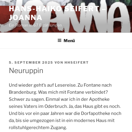
Zum
HANS-HAIKO SEIFERT –
Inhalt
JOANNA
springen
Ein Roman in 67 Erzählungen
Menü
VERÖFFENTLICHT
5. SEPTEMBER 2025
VON
HHSEIFERT
AM
Neuruppin
Und wieder geht’s auf Lesereise. Zu Fontane nach
Brandenburg. Was mich mit Fontane verbindet?
Schwer zu sagen. Einmal war ich in der Apotheke
seines Vaters im Oderbruch. Ja, das Haus gibt es noch.
Und bis vor ein paar Jahren war die Dorfapotheke noch
da, bis sie umgezogen ist in ein modernes Haus mit
rollstuhlgerechtem Zugang.