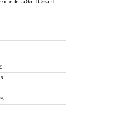
Commenter
zu
Geduld, Geduld!
5
25
25