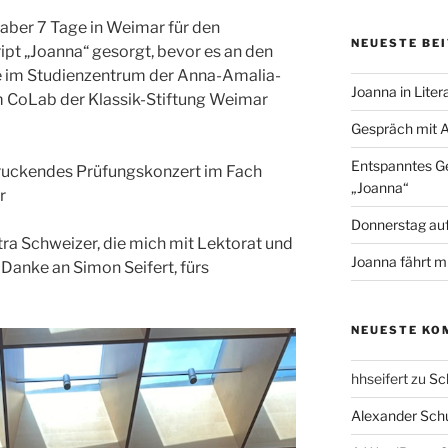
 aber 7 Tage in Weimar für den
NEUESTE BE
ript „Joanna“ gesorgt, bevor es an den
e im Studienzentrum der Anna-Amalia-
Joanna in Liter
im CoLab der Klassik-Stiftung Weimar
Gespräch mit A
Entspanntes Ge
druckendes Prüfungskonzert im Fach
„Joanna“
r
Donnerstag auf
ra Schweizer, die mich mit Lektorat und
Joanna fährt m
 Danke an Simon Seifert, fürs
NEUESTE KO
hhseifert
zu
Sc
Alexander Sch