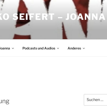
O SEIFERT – JOANNA
Joanna
Podcasts und Audios
Anderes
Suchen
sung
nach: