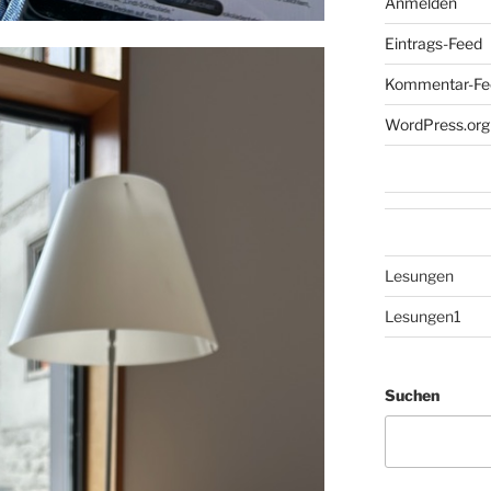
Anmelden
Eintrags-Feed
Kommentar-Fe
WordPress.org
Lesungen
Lesungen1
Suchen