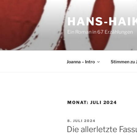
Zum
Inhalt
HANS-HAIK
springen
Ein Roman in 67 Erzählungen
Joanna – Intro
Stimmen zu 
MONAT:
JULI 2024
VERÖFFENTLICHT
8. JULI 2024
AM
Die allerletzte Fas