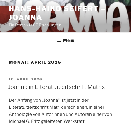
Zum
HANS-HAIKO SEIFERT –
Inhalt
JOANNA
springen
Ein Roman in 67 Erzählungen
Menü
MONAT:
APRIL 2026
VERÖFFENTLICHT
10. APRIL 2026
AM
Joanna in Literaturzeitschrift Matrix
Der Anfang von „Joanna“ ist jetzt in der
Literaturzeitschrift Matrix erschienen, in einer
Anthologie von Autorinnen und Autoren einer von
Michael G. Fritz geleiteten Werkstatt.