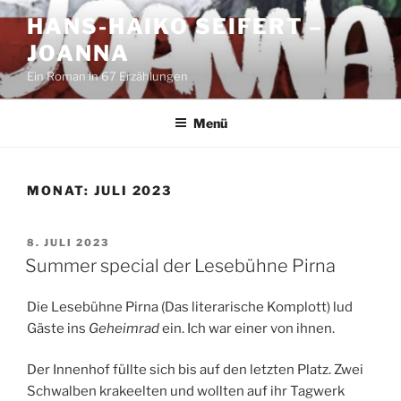
Zum
HANS-HAIKO SEIFERT –
Inhalt
JOANNA
springen
Ein Roman in 67 Erzählungen
Menü
MONAT:
JULI 2023
VERÖFFENTLICHT
8. JULI 2023
AM
Summer special der Lesebühne Pirna
Die Lesebühne Pirna (Das literarische Komplott) lud
Gäste ins
Geheimrad
ein. Ich war einer von ihnen.
Der Innenhof füllte sich bis auf den letzten Platz. Zwei
Schwalben krakeelten und wollten auf ihr Tagwerk