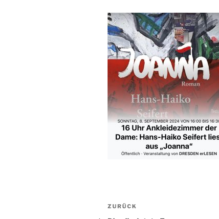
Beitragsnavigation
Vorheriger
ZURÜCK