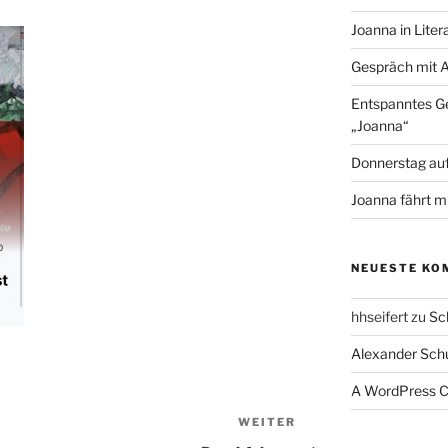
Joanna in Liter
Gespräch mit A
Entspanntes Ge
„Joanna“
Donnerstag auf
Joanna fährt m
NEUESTE KO
hhseifert
zu
Sc
Alexander Sch
A WordPress 
WEITER
Nächster