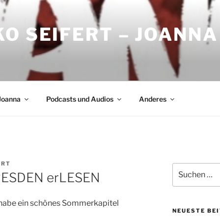
O SEIFERT – JOANNA
Joanna
Podcasts und Audios
Anderes
ERT
Suchen
DRESDEN erLESEN
nach:
 habe ein schönes Sommerkapitel
NEUESTE BE