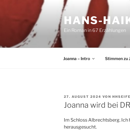
Zum
Inhalt
HANS-HAIK
springen
Ein Roman in 67 Erzählungen
Joanna – Intro
Stimmen zu 
VERÖFFENTLICHT
27. AUGUST 2024
VON
HHSEIF
AM
Joanna wird bei 
Im Schloss Albrechtsberg. Ich
herausgesucht.