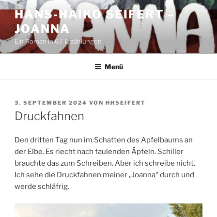
Zum
HANS-HAIKO SEIFERT –
Inhalt
JOANNA
springen
Ein Roman in 67 Erzählungen
Menü
VERÖFFENTLICHT
3. SEPTEMBER 2024
VON
HHSEIFERT
AM
Druckfahnen
Den dritten Tag nun im Schatten des Apfelbaums an
der Elbe. Es riecht nach faulenden Äpfeln. Schiller
brauchte das zum Schreiben. Aber ich schreibe nicht.
Ich sehe die Druckfahnen meiner „Joanna“ durch und
werde schläfrig.