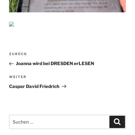
Beitragsnavigation
Vorheriger
ZURÜCK
Beitrag
Joanna wird bei DRESDEN erLESEN
Nächster
WEITER
Beitrag
Caspar David Friedrich
Suchen
Suche
nach: