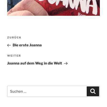
Beitragsnavigation
Vorheriger
ZURÜCK
Beitrag
Die erste Joanna
Nächster
WEITER
Beitrag
Joanna auf dem Weg in die Welt
Suchen
Suche
nach: