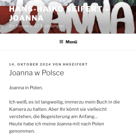
Zum
HANS-HAIKO SEIFERT –
Inhalt
JOANNA
springen
Ein Roman in 67 Erzählungen
Menü
VERÖFFENTLICHT
14. OKTOBER 2024
VON
HHSEIFERT
AM
Joanna w Polsce
Joanna in Polen.
Ich weiß, es ist langweilig, immerzu mein Buch in die
Kamera zu halten. Aber Ihr könnt sie vielleicht
verstehen, die Begeisterung am Anfang…
Heute habe ich meine Joanna mit nach Polen
genommen.