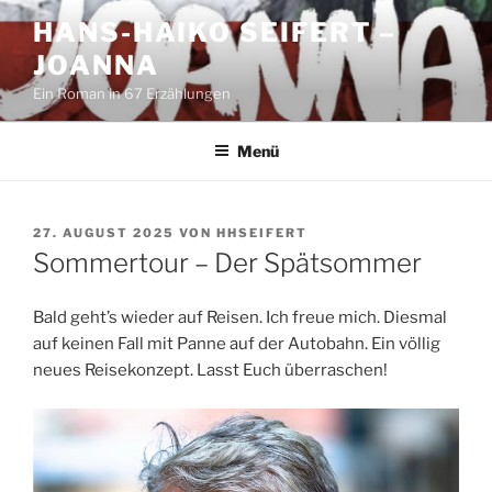
Zum
HANS-HAIKO SEIFERT –
Inhalt
JOANNA
springen
Ein Roman in 67 Erzählungen
Menü
VERÖFFENTLICHT
27. AUGUST 2025
VON
HHSEIFERT
AM
Sommertour – Der Spätsommer
Bald geht’s wieder auf Reisen. Ich freue mich. Diesmal
auf keinen Fall mit Panne auf der Autobahn. Ein völlig
neues Reisekonzept. Lasst Euch überraschen!