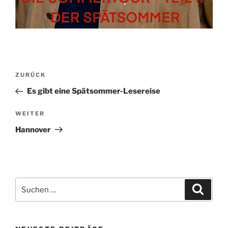
Beitragsnavigation
Vorheriger
ZURÜCK
Beitrag
Es gibt eine Spätsommer-Lesereise
Nächster
WEITER
Beitrag
Hannover
Suchen
Suche
nach: