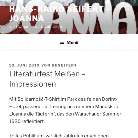
Zum
HANS-HAIKO SEIFERT –
Inhalt
JOANNA
springen
Ein Roman in 67 Erzählungen
Menü
VERÖFFENTLICHT
13. JUNI 2019
VON
HHSEIFERT
AM
Literaturfest Meißen –
Impressionen
Mit Solidarność-T-Shirt im Park des feinen Dorint-
Hotel, passend zur Lesung aus meinem Manuskript
„Joanna die Täuferin“, das den Warschauer Sommer
1980 reflektiert.
Tolles Publikum, wirklich zahlreich erschienen,