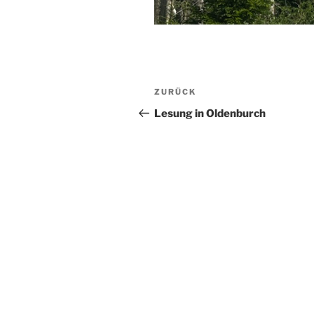
Beitragsnavigation
Vorheriger
ZURÜCK
Beitrag
Lesung in Oldenburch