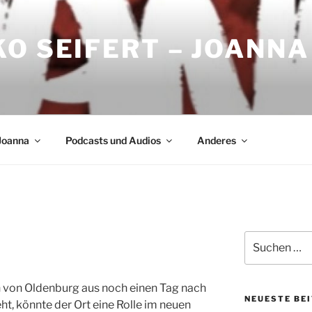
O SEIFERT – JOANNA
Joanna
Podcasts und Audios
Anderes
Suchen
nach:
ich von Oldenburg aus noch einen Tag nach
NEUESTE BE
t, könnte der Ort eine Rolle im neuen