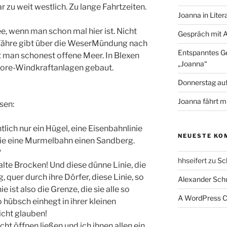
 zu weit westlich. Zu lange Fahrtzeiten.
Joanna in Liter
e, wenn man schon mal hier ist. Nicht
Gespräch mit A
 Fähre gibt über die WeserMündung nach
Entspanntes Ge
t man schonest offene Meer. In Blexen
„Joanna“
ore-Windkraftanlagen gebaut.
Donnerstag auf
Joanna fährt m
sen:
lich nur ein Hügel, eine Eisenbahnlinie
NEUESTE KO
wie eine Murmelbahn einen Sandberg.
“
hhseifert
zu
Sc
alte Brocken! Und diese dünne Linie, die
 quer durch ihre Dörfer, diese Linie, so
Alexander Sch
e ist also die Grenze, die sie alle so
A WordPress 
o hübsch einhegt in ihrer kleinen
icht glauben!
cht öffnen ließen und ich ihnen allen ein