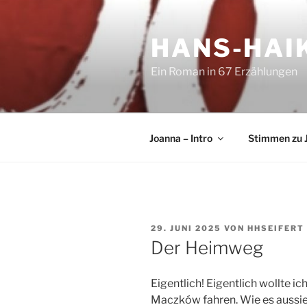
Zum
Inhalt
HANS-HAIK
springen
Ein Roman in 67 Erzählungen
Joanna – Intro
Stimmen zu 
VERÖFFENTLICHT
29. JUNI 2025
VON
HHSEIFERT
AM
Der Heimweg
Eigentlich! Eigentlich wollte 
Maczków fahren. Wie es aussieh