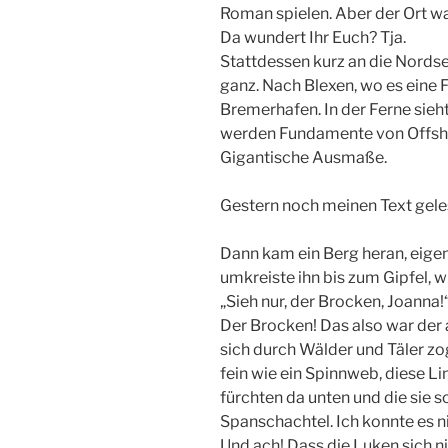
Roman spielen. Aber der Ort war
Da wundert Ihr Euch? Tja.
Stattdessen kurz an die Nordse
ganz. Nach Blexen, wo es eine
Bremerhafen. In der Ferne sieh
werden Fundamente von Offsh
Gigantische Ausmaße.
Gestern noch meinen Text gele
Dann kam ein Berg heran, eigent
umkreiste ihn bis zum Gipfel, 
„Sieh nur, der Brocken, Joanna!
Der Brocken! Das also war der 
sich durch Wälder und Täler zog,
fein wie ein Spinnweb, diese Lini
fürchten da unten und die sie s
Spanschachtel. Ich konnte es n
Und ach! Dass die Luken sich ni