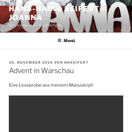
Zum
HANS-HAIKO SEIFERT –
Inhalt
JOANNA
springen
Ein Roman in 67 Erzählungen
Menü
VERÖFFENTLICHT
30. NOVEMBER 2019
VON
HHSEIFERT
AM
Advent in Warschau
Eine Leseprobe aus meinem Manuskript: