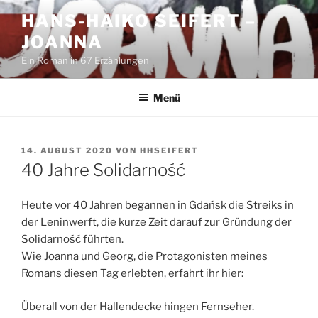
Zum
HANS-HAIKO SEIFERT –
Inhalt
JOANNA
springen
Ein Roman in 67 Erzählungen
Menü
VERÖFFENTLICHT
14. AUGUST 2020
VON
HHSEIFERT
AM
40 Jahre Solidarność
Heute vor 40 Jahren begannen in Gdańsk die Streiks in
der Leninwerft, die kurze Zeit darauf zur Gründung der
Solidarność führten.
Wie Joanna und Georg, die Protagonisten meines
Romans diesen Tag erlebten, erfahrt ihr hier:
Überall von der Hallendecke hingen Fernseher.