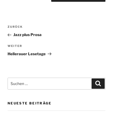
Beitragsnavigation
Vorheriger
ZURÜCK
Beitrag
Jazz plus Prosa
Nächster
WEITER
Beitrag
Hellerauer Lesetage
Suchen
Suche
nach:
NEUESTE BEITRÄGE